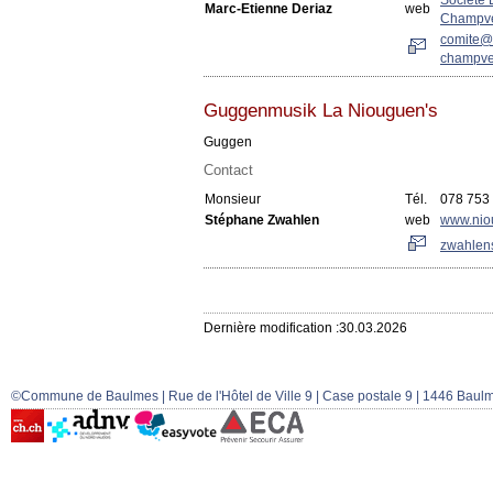
Marc-Etienne Deriaz
web
Champv
comite@
champve
Guggenmusik La Niouguen's
Guggen
Contact
Monsieur
Tél.
078 753
Stéphane Zwahlen
web
www.nio
zwahlen
Dernière modification :30.03.2026
©Commune de Baulmes | Rue de l'Hôtel de Ville 9 | Case postale 9 | 1446 Baulm