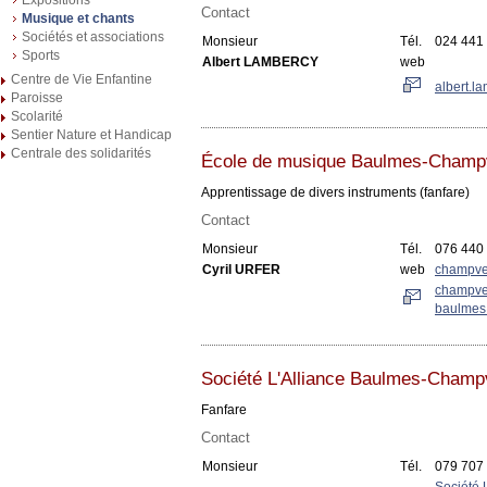
Contact
Musique et chants
Sociétés et associations
Monsieur
Tél.
024 441
Sports
Albert LAMBERCY
web
Centre de Vie Enfantine
albert.
Paroisse
Scolarité
Sentier Nature et Handicap
Centrale des solidarités
École de musique Baulmes-Champ
Apprentissage de divers instruments (fanfare)
Contact
Monsieur
Tél.
076 440
Cyril URFER
web
champven
champve
baulmes@
Société L'Alliance Baulmes-Champ
Fanfare
Contact
Monsieur
Tél.
079 707
Société 