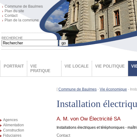
Commune de Baulmes
Plan du site
Contact
Plan de la commune
RECHERCHE
go
PORTRAIT
VIE
VIE LOCALE
VIE POLITIQUE
VI
PRATIQUE
[
Commune de Baulmes
-
Vie économique
- Inst
Installation électriq
A. M. von Ow Électricité SA
Agences
Alimentation
Installations électriques et téléphoniques - maîtr
Construction
Contact
Fiduciaires