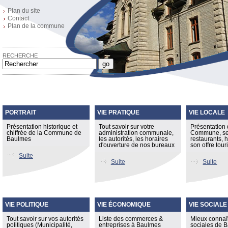
Plan du site
Contact
Plan de la commune
RECHERCHE
go
PORTRAIT
VIE PRATIQUE
VIE LOCALE
Présentation historique et
Tout savoir sur votre
Présentation 
chiffrée de la Commune de
administration communale,
Commune, ses
Baulmes
les autorités, les horaires
restaurants,
d'ouverture de nos bureaux
son offre tour
Suite
Suite
Suite
VIE POLITIQUE
VIE ÉCONOMIQUE
VIE SOCIALE
Tout savoir sur vos autorités
Liste des commerces &
Mieux connaît
politiques (Municipalité,
entreprises à Baulmes
sociales de 